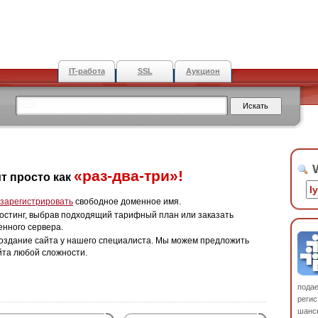
IT-работа
SSL
Аукцион
W
«раз-два-три»!
т просто как
зарегистрировать
свободное доменное имя.
остинг, выбрав подходящий тарифный план или заказать
енного сервера.
оздание сайта у нашего специалиста. Мы можем предложить
йта любой сложности.
пода
регис
шанс