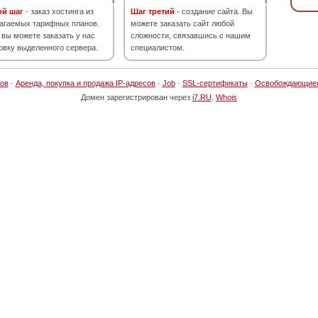
ой шаг
- заказ хостинга из
Шаг третий
- создание сайта. Вы
агаемых тарифных планов.
можете заказать сайт любой
 вы можете заказать у нас
сложности, связавшись с нашим
овку выделенного сервера.
специалистом.
ов
·
Аренда, покупка и продажа IP-адресов
·
Job
·
SSL-сертификаты
·
Освобождающие
Домен зарегистрирован через
i7.RU
.
Whois