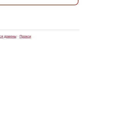
ся домены
·
Прокси