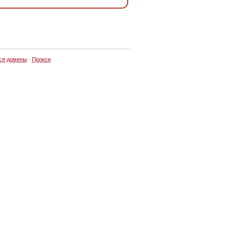
ся домены
·
Прокси