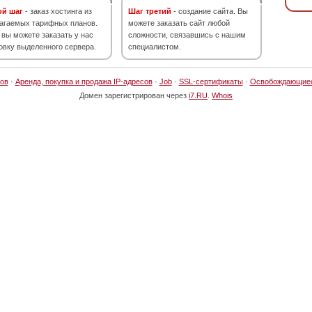
ой шаг
- заказ хостинга из
Шаг третий
- создание сайта. Вы
агаемых тарифных планов.
можете заказать сайт любой
 вы можете заказать у нас
сложности, связавшись с нашим
овку выделенного сервера.
специалистом.
ов
·
Аренда, покупка и продажа IP-адресов
·
Job
·
SSL-сертификаты
·
Освобождающие
Домен зарегистрирован через
i7.RU
.
Whois