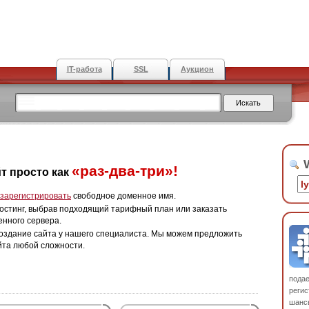
IT-работа
SSL
Аукцион
W
«раз-два-три»!
т просто как
зарегистрировать
свободное доменное имя.
остинг, выбрав подходящий тарифный план или заказать
енного сервера.
оздание сайта у нашего специалиста. Мы можем предложить
йта любой сложности.
пода
регис
шанс